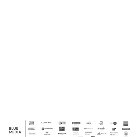
Mechanix Wear
Zbiornik Do Napojów Z Kranikiem Stanley Fast-Flow 7.5 L
380.00
ProJob
Red Wing