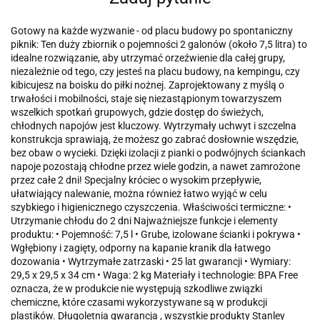
Gotowy na każde wyzwanie - od placu budowy po spontaniczny
piknik: Ten duży zbiornik o pojemności 2 galonów (około 7,5 litra) to
idealne rozwiązanie, aby utrzymać orzeźwienie dla całej grupy,
niezależnie od tego, czy jesteś na placu budowy, na kempingu, czy
kibicujesz na boisku do piłki nożnej. Zaprojektowany z myślą o
trwałości i mobilności, staje się niezastąpionym towarzyszem
wszelkich spotkań grupowych, gdzie dostęp do świeżych,
chłodnych napojów jest kluczowy. Wytrzymały uchwyt i szczelna
konstrukcja sprawiają, że możesz go zabrać dosłownie wszędzie,
bez obaw o wycieki. Dzięki izolacji z pianki o podwójnych ściankach
napoje pozostają chłodne przez wiele godzin, a nawet zamrożone
przez całe 2 dni! Specjalny króciec o wysokim przepływie,
ułatwiający nalewanie, można również łatwo wyjąć w celu
szybkiego i higienicznego czyszczenia. Właściwości termiczne: •
Utrzymanie chłodu do 2 dni Najważniejsze funkcje i elementy
produktu: • Pojemność: 7,5 l • Grube, izolowane ścianki i pokrywa •
Wgłębiony i zagięty, odporny na kapanie kranik dla łatwego
dozowania • Wytrzymałe zatrzaski • 25 lat gwarancji • Wymiary:
29,5 x 29,5 x 34 cm • Waga: 2 kg Materiały i technologie: BPA Free
oznacza, że w produkcie nie występują szkodliwe związki
chemiczne, które czasami wykorzystywane są w produkcji
plastików. Długoletnia gwarancja , wszystkie produkty Stanley