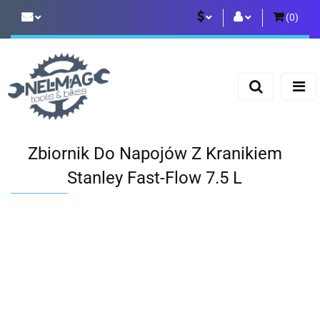
(
0
)
PLN
Zaloguj się
Zarejestruj się
EUR
Dodaj zgłoszenie
Zbiornik Do Napojów Z Kranikiem
Stanley Fast-Flow 7.5 L