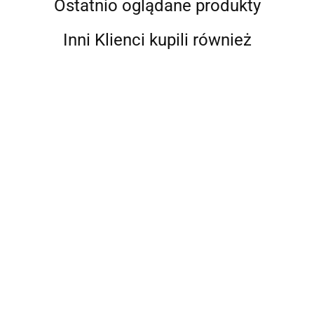
Ostatnio oglądane produkty
Inni Klienci kupili również
Grippaz
Helly Hansen
Ledlenser