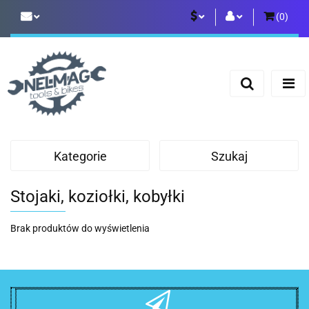
(
0
)
PLN
Zaloguj się
Zarejestruj się
EUR
Dodaj zgłoszenie
Kategorie
Szukaj
Stojaki, koziołki, kobyłki
Brak produktów do wyświetlenia