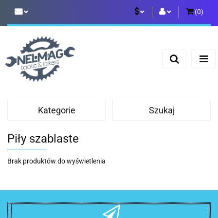
(
0
)
PLN
Zaloguj się
Zarejestruj się
EUR
Dodaj zgłoszenie
Kategorie
Szukaj
Piły szablaste
Brak produktów do wyświetlenia