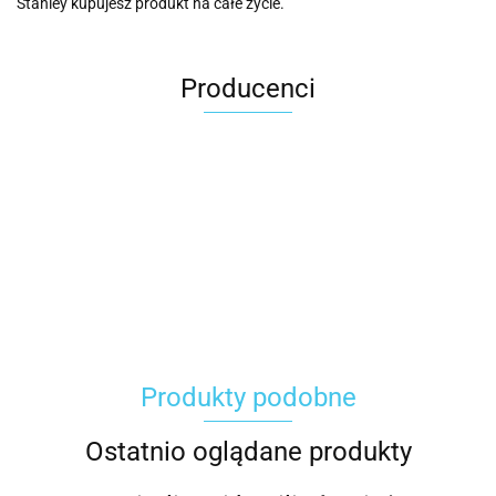
Stanley kupujesz produkt na całe życie.
Producenci
Carhartt
Produkty podobne
Gerber
Ostatnio oglądane produkty