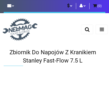
(
0
)
PLN
Zaloguj się
Zarejestruj się
EUR
Dodaj zgłoszenie
Zbiornik Do Napojów Z Kranikiem
Stanley Fast-Flow 7.5 L