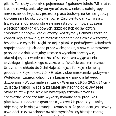
piknik: Ten duży zbiornik o pojemności 2 galonów (około 7,5 litra) to
idealne rozwiązanie, aby utrzymać orzeźwienie dla całej grupy,
niezależnie od tego, czy jesteś na placu budowy, na kempingu, czy
kibicujesz na boisku do piłki nożnej. Zaprojektowany z myślą o
trwałości i mobilności, staje się niezastąpionym towarzyszem
wszelkich spotkań grupowych, gdzie dostęp do świeżych,
chłodnych napojów jest kluczowy. Wytrzymały uchwyt i szczelna
konstrukcja sprawiają, że możesz go zabrać dosłownie wszędzie,
bez obaw o wycieki. Dzięki izolacji z pianki o podwójnych ściankach
napoje pozostają chłodne przez wiele godzin, a nawet zamrożone
przez całe 2 dni! Specjalny króciec o wysokim przepływie,
ułatwiający nalewanie, można również łatwo wyjąć w celu
szybkiego i higienicznego czyszczenia. Właściwości termiczne: •
Utrzymanie chłodu do 2 dni Najważniejsze funkcje i elementy
produktu: • Pojemność: 7,5 l • Grube, izolowane ścianki i pokrywa •
Wgłębiony i zagięty, odporny na kapanie kranik dla łatwego
dozowania • Wytrzymałe zatrzaski • Wymiary: 29,5 x 29,5 x 34 cm •
25 lat gwarancji • Waga: 2 kg Materiały i technologie: BPA Free
oznacza, że w produkcie nie występują szkodliwe związki
chemiczne, które czasami wykorzystywane są w produkcji
plastików. Długoletnia gwarancja , wszystkie produkty Stanley
objęte są 25 letnią gwarancją. Oznacza to, że producent jest pewny
trwałości i niezawodności swoich wyrobów. Wybierając markę