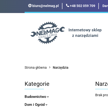
biuro@nelmag.pl
+48 502 059 709
Dar
Motoryzacja
Odz
Militaria
Turyst
Internetowy sklep
z narzędziami
Motoryzacja
Odzież robocza i BHP
Strona główna
Narzędzia
Kategorie
Narz
Brak pr
Budownictwo
Dom i Ogród