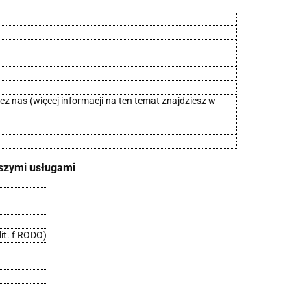
z nas (więcej informacji na ten temat znajdziesz w
aszymi usługami
it. f RODO)