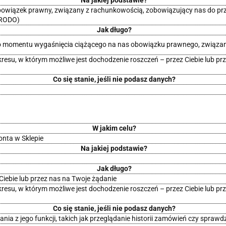
Na jakiej podstawie?
owiązek prawny, związany z rachunkowością, zobowiązujący nas do prze
 RODO)
Jak długo?
 momentu wygaśnięcia ciążącego na nas obowiązku prawnego, związa
su, w którym możliwe jest dochodzenie roszczeń – przez Ciebie lub prze
Co się stanie, jeśli nie podasz danych?
W jakim celu?
onta w Sklepie
Na jakiej podstawie?
Jak długo?
iebie lub przez nas na Twoje żądanie
su, w którym możliwe jest dochodzenie roszczeń – przez Ciebie lub prze
Co się stanie, jeśli nie podasz danych?
tania z jego funkcji, takich jak przeglądanie historii zamówień czy spra