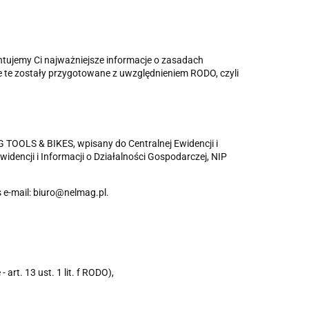
ntujemy Ci najważniejsze informacje o zasadach
e te zostały przygotowane z uwzględnieniem RODO, czyli
OLS & BIKES, wpisany do Centralnej Ewidencji i
dencji i Informacji o Działalności Gospodarczej, NIP
 e-mail: biuro@nelmag.pl.
rt. 13 ust. 1 lit. f RODO),