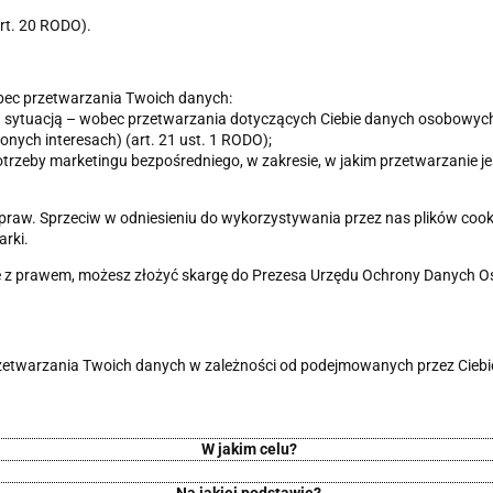
art. 20 RODO).
ec przetwarzania Twoich danych:
sytuacją – wobec przetwarzania dotyczących Ciebie danych osobowych, opa
nych interesach) (art. 21 ust. 1 RODO);
trzeby marketingu bezpośredniego, w zakresie, w jakim przetwarzanie j
ch praw. Sprzeciw w odniesieniu do wykorzystywania przez nas plików coo
rki.
nie z prawem, możesz złożyć skargę do Prezesa Urzędu Ochrony Danych 
rzetwarzania Twoich danych w zależności od podejmowanych przez Ciebie
W jakim celu?