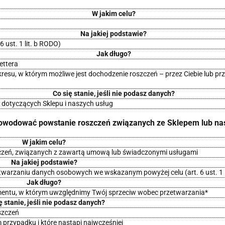
W jakim celu?
Na jakiej podstawie?
 ust. 1 lit. b RODO)
Jak długo?
ettera
su, w którym możliwe jest dochodzenie roszczeń – przez Ciebie lub prze
Co się stanie, jeśli nie podasz danych?
 dotyczących Sklepu i naszych usług
 powodować powstanie roszczeń związanych ze Sklepem lub n
W jakim celu?
zczeń, związanych z zawartą umową lub świadczonymi usługami
Na jakiej podstawie?
twarzaniu danych osobowych we wskazanym powyżej celu (art. 6 ust. 1 l
Jak długo?
mentu, w którym uwzględnimy Twój sprzeciw wobec przetwarzania*
ę stanie, jeśli nie podasz danych?
szczeń
 przypadku i które nastąpi najwcześniej