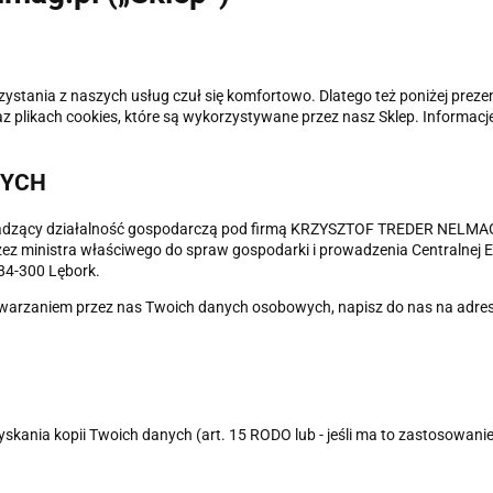
ystania z naszych usług czuł się komfortowo. Dlatego też poniżej preze
plikach cookies, które są wykorzystywane przez nasz Sklep. Informacj
WYCH
zący działalność gospodarczą pod firmą KRZYSZTOF TREDER NELMAG TO
ez ministra właściwego do spraw gospodarki i prowadzenia Centralnej Ewi
84-300 Lębork.
twarzaniem przez nas Twoich danych osobowych, napisz do nas na adres
nia kopii Twoich danych (art. 15 RODO lub - jeśli ma to zastosowanie - a