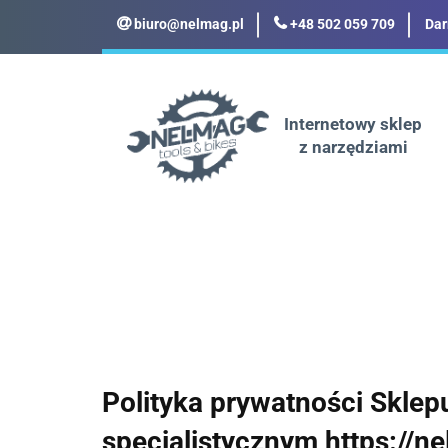
biuro@nelmag.pl
+48 502 059 709
Dar
Motoryzacja
Odz
Militaria
Turyst
Internetowy sklep
z narzędziami
Motoryzacja
Odzież robocza i BHP
Polityka prywatności Sklep
specjalistycznym https://ne