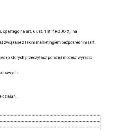
rtego na art. 6 ust. 1 lit. f RODO (tj. na
est związane z takim marketingiem bezpośrednim (art.
kies (o których przeczytasz poniżej) możesz wyrazić
Osobowych.
 działań.