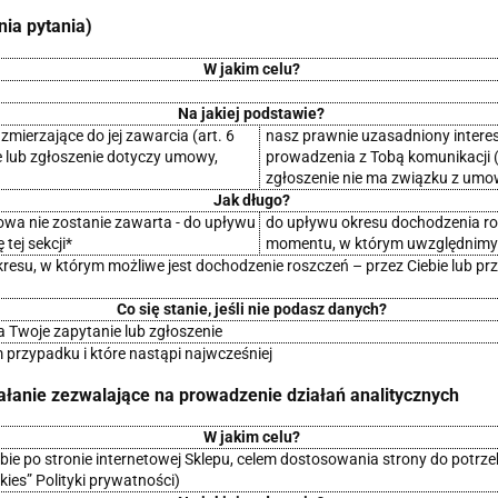
nia pytania)
W jakim celu?
Na jakiej podstawie?
ierzające do jej zawarcia (art. 6
nasz prawnie uzasadniony interes
e lub zgłoszenie dotyczy umowy,
prowadzenia z Tobą komunikacji (ar
zgłoszenie nie ma związku z um
Jak długo?
owa nie zostanie zawarta - do upływu
do upływu okresu dochodzenia rosz
tej sekcji*
momentu, w którym uwzględnimy 
su, w którym możliwe jest dochodzenie roszczeń – przez Ciebie lub prze
Co się stanie, jeśli nie podasz danych?
a Twoje zapytanie lub zgłoszenie
 przypadku i które nastąpi najwcześniej
ziałanie zezwalające na prowadzenie działań analitycznych
W jakim celu?
iebie po stronie internetowej Sklepu, celem dostosowania strony do potr
okies” Polityki prywatności)