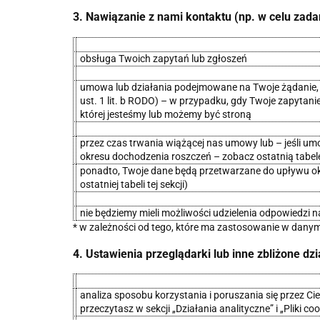
3. Nawiązanie z nami kontaktu (np. w celu zada
obsługa Twoich zapytań lub zgłoszeń
umowa lub działania podejmowane na Twoje żądanie, zm
ust. 1 lit. b RODO) – w przypadku, gdy Twoje zapytani
której jesteśmy lub możemy być stroną
przez czas trwania wiążącej nas umowy lub – jeśli um
okresu dochodzenia roszczeń – zobacz ostatnią tabelę 
ponadto, Twoje dane będą przetwarzane do upływu okre
ostatniej tabeli tej sekcji)
nie będziemy mieli możliwości udzielenia odpowiedzi n
* w zależności od tego, które ma zastosowanie w danym
4. Ustawienia przeglądarki lub inne zbliżone d
analiza sposobu korzystania i poruszania się przez C
przeczytasz w sekcji „Działania analityczne” i „Pliki co