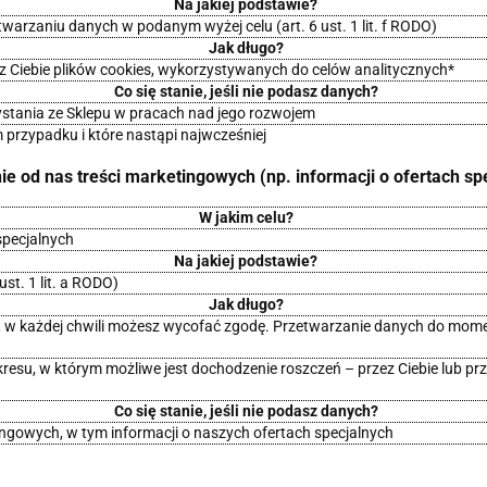
Na jakiej podstawie?
warzaniu danych w podanym wyżej celu (art. 6 ust. 1 lit. f RODO)
Jak długo?
 Ciebie plików cookies, wykorzystywanych do celów analitycznych*
Co się stanie, jeśli nie podasz danych?
ystania ze Sklepu w pracach nad jego rozwojem
 przypadku i które nastąpi najwcześniej
e od nas treści marketingowych (np. informacji o ofertach sp
W jakim celu?
specjalnych
Na jakiej podstawie?
st. 1 lit. a RODO)
Jak długo?
 w każdej chwili możesz wycofać zgodę. Przetwarzanie danych do momen
su, w którym możliwe jest dochodzenie roszczeń – przez Ciebie lub prze
Co się stanie, jeśli nie podasz danych?
gowych, w tym informacji o naszych ofertach specjalnych