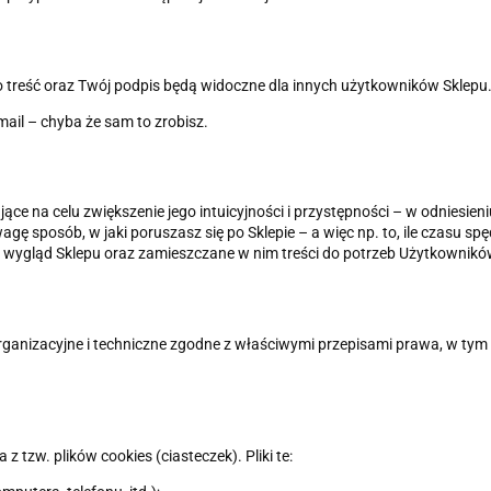
go treść oraz Twój podpis będą widoczne dla innych użytkowników Sklepu
il – chyba że sam to zrobisz.
 na celu zwiększenie jego intuicyjności i przystępności – w odniesieniu 
gę sposób, w jaki poruszasz się po Sklepie – a więc np. to, ile czasu sp
i wygląd Sklepu oraz zamieszczane w nim treści do potrzeb Użytkownikó
ganizacyjne i techniczne zgodne z właściwymi przepisami prawa, w ty
z tzw. plików cookies (ciasteczek). Pliki te: