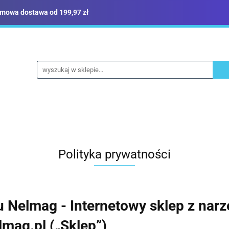
mowa dostawa od 199,97 zł
ież robocza i BHP
Narzędzia
Dom i ogród
B
yka
Sklep i magazyn
Narzędzia
Dom i ogród
Budownictwo
Militari
Polityka prywatności
u Nelmag - Internetowy sklep z narz
lmag.pl („Sklep”)