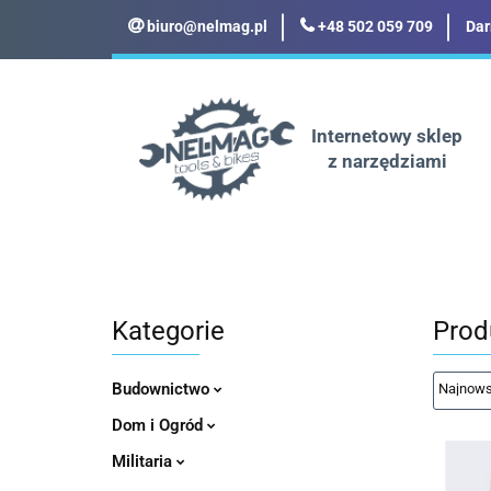
biuro@nelmag.pl
+48 502 059 709
Dar
Motoryzacja
Odz
Militaria
Turyst
Internetowy sklep
z narzędziami
Motoryzacja
Odzież robocza i BHP
Kategorie
Prod
Budownictwo
Dom i Ogród
Militaria