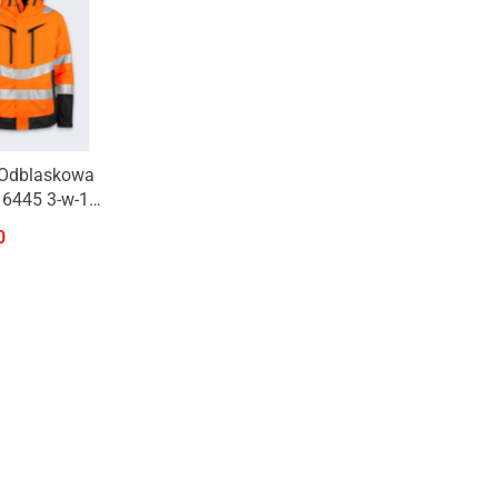
 Odblaskowa
 6445 3-w-1
/2
0