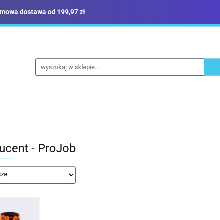
mowa dostawa od 199,97 zł
ież robocza i BHP
Narzędzia
Dom i ogród
B
yka
Sklep i magazyn
Narzędzia
Dom i ogród
Budownictwo
Militari
ucent - ProJob