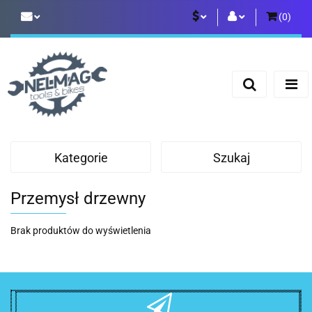
(
0
)
PLN
Zaloguj się
Zarejestruj się
EUR
Dodaj zgłoszenie
Kategorie
Szukaj
Przemysł drzewny
Brak produktów do wyświetlenia