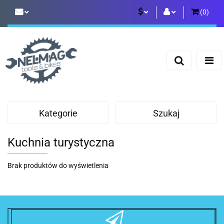
(
0
)
PLN
Zaloguj się
Zarejestruj się
EUR
Dodaj zgłoszenie
Kategorie
Szukaj
Kuchnia turystyczna
Brak produktów do wyświetlenia