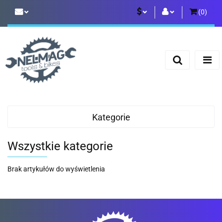
(
0
)
PLN
Zaloguj się
Zarejestruj się
EUR
Dodaj zgłoszenie
Kategorie
Wszystkie kategorie
Brak artykułów do wyświetlenia