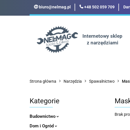
biuro@nelmag.pl
+48 502 059 709
Dar
Motoryzacja
Odz
Militaria
Turyst
Internetowy sklep
z narzędziami
Motoryzacja
Odzież robocza i BHP
Strona główna
Narzędzia
Spawalnictwo
Mas
Kategorie
Mask
Brak pr
Budownictwo
Dom i Ogród