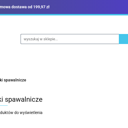
mowa dostawa od 199,97 zł
ież robocza i BHP
Narzędzia
Dom i ogród
B
yka
Sklep i magazyn
Narzędzia
Dom i ogród
Budownictwo
Militari
ki spawalnicze
i spawalnicze
oduktów do wyświetlenia