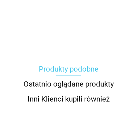
Carhartt
Produkty podobne
Gerber
Ostatnio oglądane produkty
Inni Klienci kupili również
Grippaz