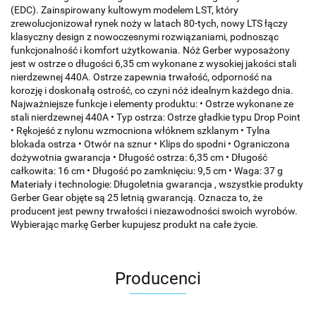
(EDC). Zainspirowany kultowym modelem LST, który
zrewolucjonizował rynek noży w latach 80-tych, nowy LTS łączy
klasyczny design z nowoczesnymi rozwiązaniami, podnosząc
funkcjonalność i komfort użytkowania. Nóż Gerber wyposażony
jest w ostrze o długości 6,35 cm wykonane z wysokiej jakości stali
nierdzewnej 440A. Ostrze zapewnia trwałość, odporność na
korozję i doskonałą ostrość, co czyni nóż idealnym każdego dnia.
Najważniejsze funkcje i elementy produktu: • Ostrze wykonane ze
stali nierdzewnej 440A • Typ ostrza: Ostrze gładkie typu Drop Point
• Rękojeść z nylonu wzmocniona włóknem szklanym • Tylna
blokada ostrza • Otwór na sznur • Klips do spodni • Ograniczona
dożywotnia gwarancja • Długość ostrza: 6,35 cm • Długość
całkowita: 16 cm • Długość po zamknięciu: 9,5 cm • Waga: 37 g
Materiały i technologie: Długoletnia gwarancja , wszystkie produkty
Gerber Gear objęte są 25 letnią gwarancją. Oznacza to, że
producent jest pewny trwałości i niezawodności swoich wyrobów.
Wybierając markę Gerber kupujesz produkt na całe życie.
Producenci