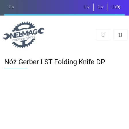
(
0
)
PLN
Zaloguj się
Zarejestruj się
EUR
Dodaj zgłoszenie
Nóż Gerber LST Folding Knife DP