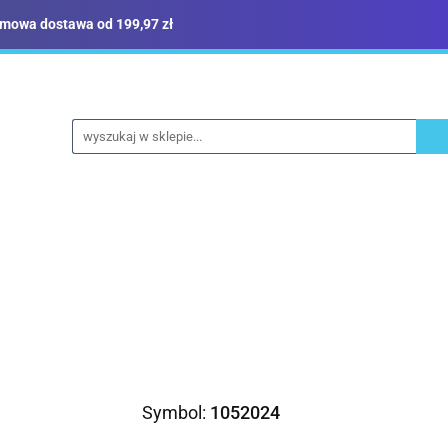
mowa dostawa od 199,97 zł
ież robocza i BHP
Narzędzia
Dom i ogród
B
yka
Sklep i magazyn
Narzędzia
Dom i ogród
Budownictwo
Militari
Symbol:
1052024