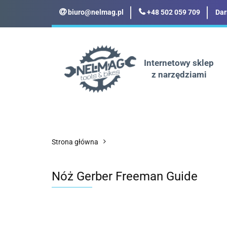
biuro@nelmag.pl
+48 502 059 709
Dar
Motoryzacja
Odz
Militaria
Turyst
Internetowy sklep
z narzędziami
Motoryzacja
Odzież robocza i BHP
Strona główna
Nóż Gerber Freeman Guide