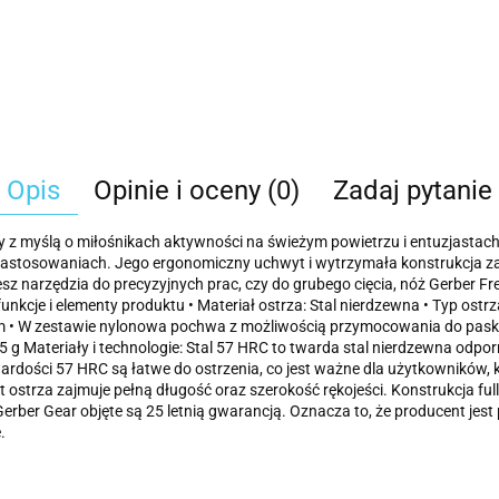
Opis
Opinie i oceny (0)
Zadaj pytanie
z myślą o miłośnikach aktywności na świeżym powietrzu i entuzjastach 
ch zastosowaniach. Jego ergonomiczny uchwyt i wytrzymała konstrukcja 
esz narzędzia do precyzyjnych prac, czy do grubego cięcia, nóż Gerber
nkcje i elementy produktu • Materiał ostrza: Stal nierdzewna • Typ ostrz
 • W zestawie nylonowa pochwa z możliwością przymocowania do paska
5 g Materiały i technologie: Stal 57 HRC to twarda stal nierdzewna odpor
rdości 57 HRC są łatwe do ostrzenia, co jest ważne dla użytkowników, któ
nt ostrza zajmuje pełną długość oraz szerokość rękojeści. Konstrukcja
Gerber Gear objęte są 25 letnią gwarancją. Oznacza to, że producent je
.