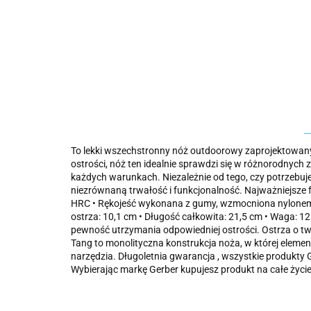
To lekki wszechstronny nóż outdoorowy zaprojektowany 
ostrości, nóż ten idealnie sprawdzi się w różnorodny
każdych warunkach. Niezależnie od tego, czy potrzebuj
niezrównaną trwałość i funkcjonalność. Najważniejsze fu
HRC • Rękojeść wykonana z gumy, wzmocniona nylonem
ostrza: 10,1 cm • Długość całkowita: 21,5 cm • Waga: 12
pewność utrzymania odpowiedniej ostrości. Ostrza o twa
Tang to monolityczna konstrukcja noża, w której eleme
narzędzia. Długoletnia gwarancja , wszystkie produkty 
Wybierając markę Gerber kupujesz produkt na całe życie