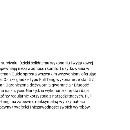
survivalu. Dzięki solidnemu wykonaniu i wyjątkowej
zapewniają niezawodność i komfort użytkowania w
 Freeman Guide sprosta wszystkim wyzwaniom, oferując
a: Ostrze gładkie typu Full Tang wykonane ze stali 57
 • Ograniczona dożywotnia gwarancja • Długość
na na zużycie. Narzędzia wykonane z tej stali dają
rzy regularnie korzystają z narzędzi tnących. Full
 full-tang ma zapewnić maksymalną wytrzymałość
st pewny trwałości i niezawodności swoich wyrobów.