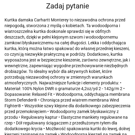
Zadaj pytanie
Kurtka damska Carhartt Monterey to niezawodna ochrona przed
niepogodą, stworzona z myślą o kobietach. Ta wodoodporna i
wiatroszczelna kurtka doskonale sprawdzi się w obfitych
deszczach, dzięki w pełni klejonym szwom i wodoodpornemu
zamkowi błyskawicznemu na całej długości. Lekka i oddychająca
kurtka, którą można łatwo spakować do własnej przedniej kieszeni,
co czyni ją niezwykle praktyczną w podróży. Dodatkowo, kurtka
wyposażona jest w bezpieczne kieszenie, zarówno zewnętrzne, jak i
wewnętrzne, zapewniając wygodne przechowywanie niezbędnych
drobiazgów. To idealny wybór dla aktywnych kobiet, które
potrzebują niezawodnej ochrony w zmiennych warunkach
atmosferycznych. Najważniejsze funkcje i elementy produktu: •
Materiał: 100% Nylon DWR o gramaturze 4,2oz/yd 2 - 142g/m 2 •
Dopasowanie: Relaxed Fit • Wodoodporna, oddychająca membrana
Storm Defender® • Chroniąca przed wiatrem membrana Wind
Fighter® • Wszystkie szwy klejone dla dodatkowego zabezpieczenia
przed przemoknięciem • Wodoodporny zamek błyskawiczny z
przodu • Regulowany kaptur • Elastyczne mankiety regulowane na
rzep • Dół regulowany ściągaczem z przedłużonym tyłem dla
dodatkowego krycia • Możliwość spakowania kurtki do lewej, dolnej
kieszeni zapinanej na zamek • Wodoodporna kieszeń na zamek na