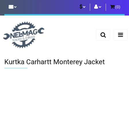
(
0
)
PLN
Zaloguj się
Zarejestruj się
EUR
Dodaj zgłoszenie
Kurtka Carhartt Monterey Jacket