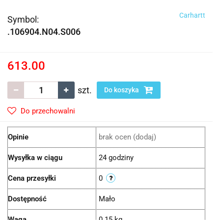
Carhartt
Symbol:
.106904.N04.S006
613.00
szt.
Do koszyka
Do przechowalni
Opinie
brak ocen
(dodaj)
Wysyłka w ciągu
24 godziny
Cena przesyłki
0
Dostępność
Mało
Waga
0.15 kg