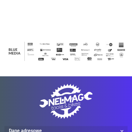
613.00
613.00
613.00
Detroit
Detroit
Detroit
Detroit
Jacket
Jacket
Jacket
Rugged
Rugged
Rugged
Rugged
Flex®
Flex®
Flex®
Flex®
Canvas
Canvas
Canvas
Canvas
Ledlenser
Mechanix Wear
ProJob
Dane adresowe