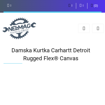
(
0
)
PLN
Zaloguj się
Zarejestruj się
EUR
Dodaj zgłoszenie
Damska Kurtka Carhartt Detroit
Rugged Flex® Canvas