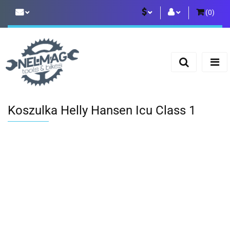
(
0
)
PLN
Zaloguj się
Zarejestruj się
EUR
Dodaj zgłoszenie
Koszulka Helly Hansen Icu Class 1