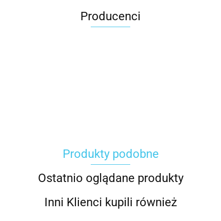
Producenci
Carhartt
Produkty podobne
Gerber
Ostatnio oglądane produkty
Inni Klienci kupili również