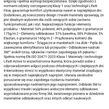
wilgocią i spełnia wymogi bezpieczeństwa. Dzięki zgodności z
normami odzieży ostrzegawczej klasy 1 oraz technologii Lifa®
Flow, gwarantuje komfort użytkowania nawet w najcieplejsze dni.
Dodatkowo, jej nowoczesny design i trwałe materiały sprawiają, że
jest idealnym wyborem dla osób ceniących sobie zarówno
funkcjonalność, jak i styl. Najważniejsze funkcje i elementy
produktu: • Materiał: 54% poliester, 46% polipropylen o gramaturze
175g/m 2 • Elementy odblaskowe: 57% bawełna, 38% Poliester, 5%
Elastan, o gramaturze 160g/m 2 • Prążkowany kołnierz dla
większego komfortu • Ściągacze w mankietach i na dole • Pętla do
zawieszenia identyfikatora lub przepustki • Odblaskowe nadruki
3M™ wokół torsu, rękawów i ramion zapobiegają ich pękaniu •
Spełnia normę EN ISO 20471-2023 Klasa 1 Materiały i technologie:
Lifa® Active to wszechstronna tkanina, która poradzi sobie z
odprowadzeniem wilgoci podczas chłodniejszych i cieplejszych dni.
4-kierunkowy strecz to wyjątkowo elastyczny materiał znajdujący
się w miejscach największych naprężeń. Ułatwia swobodne
poruszanie się oraz zapobiega rozdarciu materiału
spowodowanego nadmiernym jego naprężeniem. Odblaski 3M to
wyjątkowo trwałe i wyjątkowo widoczne elementy odblaskowe
wyprodukowane przez firmę 3M, światowego pioniera w dziedzinie
materiałów odblaskowych oraz innych odkryć naukowych.