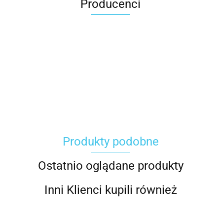
Producenci
Carhartt
Produkty podobne
Gerber
Ostatnio oglądane produkty
Inni Klienci kupili również
Grippaz