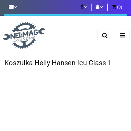
(
0
)
PLN
Zaloguj się
Zarejestruj się
EUR
Dodaj zgłoszenie
Koszulka Helly Hansen Icu Class 1