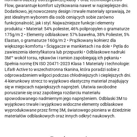
Flow, gwarantuje komfort użytkowania nawet w najcieplejsze dni.
Dodatkowo, jej nowoczesny design i trwałe materiały sprawiają, że
jest idealnym wyborem dla osób ceniących sobie zarówno
funkcjonalność, jak i styl. Najważniejsze funkcje i elementy
produktu: • Materiał: 54% poliester, 46% polipropylen o gramaturze
175g/m 2 • Elementy odblaskowe: 57% bawełna, 38% Poliester, 5%
Elastan, o gramaturze 160g/m 2 • Prążkowany kołnierz dla
większego komfortu • Ściągacze w mankietach i na dole • Pętla do
zawieszenia identyfikatora lub przepustki • Odblaskowe nadruki
3M™ wokół torsu, rękawów i ramion zapobiegają ich pękaniu •
Spełnia normę EN ISO 20471-2023 Klasa 1 Materiały i technologie:
Lifa® Active to wszechstronna tkanina, która poradzi sobie z
odprowadzeniem wilgoci podczas chłodniejszych i cieplejszych dni.
4-kierunkowy strecz to wyjątkowo elastyczny materiał znajdujący
się w miejscach największych naprężeń. Ułatwia swobodne
poruszanie się oraz zapobiega rozdarciu materiału
spowodowanego nadmiernym jego naprężeniem. Odblaski 3M to
wyjątkowo trwałe i wyjątkowo widoczne elementy odblaskowe
wyprodukowane przez firmę 3M, światowego pioniera w dziedzinie
materiałów odblaskowych oraz innych odkryć naukowych.