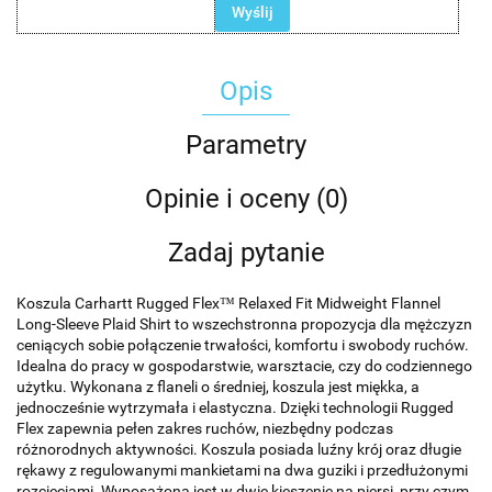
Wyślij
Opis
Parametry
Opinie i oceny (0)
Zadaj pytanie
Koszula Carhartt Rugged Flex™ Relaxed Fit Midweight Flannel
Long-Sleeve Plaid Shirt to wszechstronna propozycja dla mężczyzn
ceniących sobie połączenie trwałości, komfortu i swobody ruchów.
Idealna do pracy w gospodarstwie, warsztacie, czy do codziennego
użytku. Wykonana z flaneli o średniej, koszula jest miękka, a
jednocześnie wytrzymała i elastyczna. Dzięki technologii Rugged
Flex zapewnia pełen zakres ruchów, niezbędny podczas
różnorodnych aktywności. Koszula posiada luźny krój oraz długie
rękawy z regulowanymi mankietami na dwa guziki i przedłużonymi
rozcięciami. Wyposażona jest w dwie kieszenie na piersi, przy czym