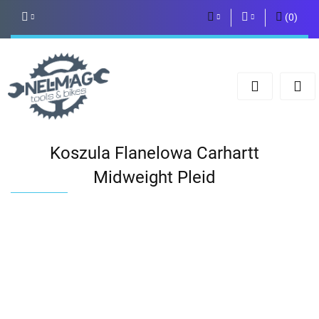
(
0
)
PLN
Zaloguj się
Zarejestruj się
EUR
Dodaj zgłoszenie
Koszula Flanelowa Carhartt
Midweight Pleid