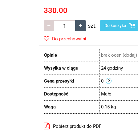
330.00
szt.
Do koszyka
Do przechowalni
Opinie
brak ocen
(dodaj)
Wysyłka w ciągu
24 godziny
Cena przesyłki
0
Dostępność
Mało
Waga
0.15 kg
Pobierz produkt do PDF