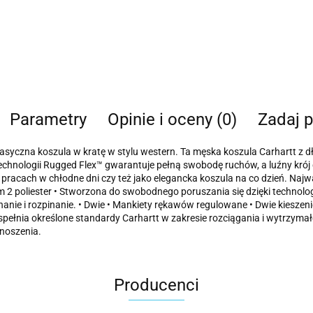
Parametry
Opinie i oceny (0)
Zadaj p
asyczna koszula w kratę w stylu western. Ta męska koszula Carhartt z d
technologii Rugged Flex™ gwarantuje pełną swobodę ruchów, a luźny krój
 pracach w chłodne dni czy też jako elegancka koszula na co dzień. Najwa
m 2 poliester • Stworzona do swobodnego poruszania się dzięki technolo
inanie i rozpinanie. • Dwie • Mankiety rękawów regulowane • Dwie kieszenie
 spełnia określone standardy Carhartt w zakresie rozciągania i wytrzyma
 noszenia.
Producenci