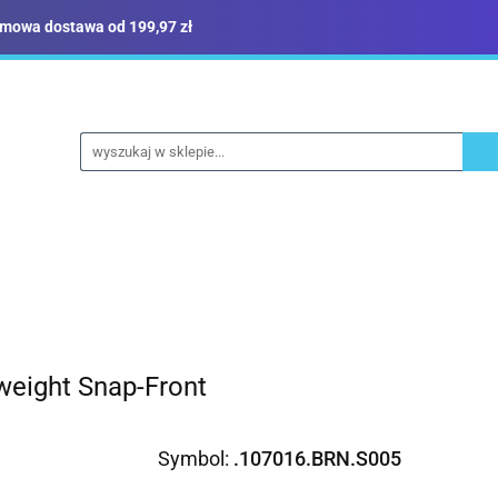
mowa dostawa od 199,97 zł
ież robocza i BHP
Narzędzia
Dom i ogród
B
yka
Sklep i magazyn
Narzędzia
Dom i ogród
Budownictwo
Militari
weight Snap-Front
Symbol:
.107016.BRN.S005