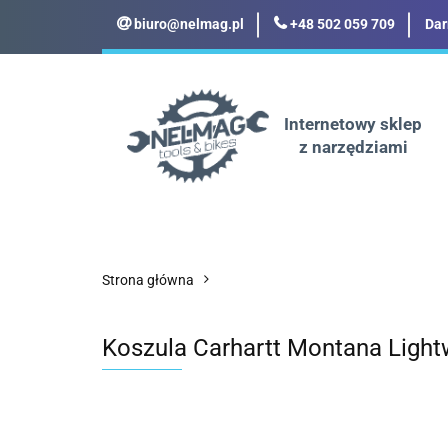
biuro@nelmag.pl
+48 502 059 709
Dar
Motoryzacja
Odz
Militaria
Turyst
Internetowy sklep
z narzędziami
Motoryzacja
Odzież robocza i BHP
Strona główna
Koszula Carhartt Montana Light