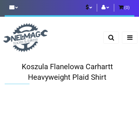
(
0
)
PLN
Zaloguj się
Zarejestruj się
EUR
Dodaj zgłoszenie
Koszula Flanelowa Carhartt
Heavyweight Plaid Shirt