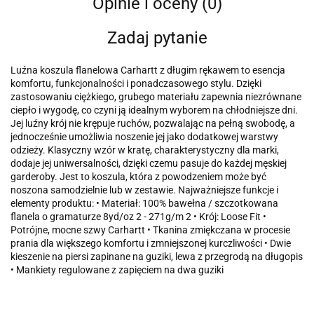
Opinie i oceny (0)
Zadaj pytanie
Luźna koszula flanelowa Carhartt z długim rękawem to esencja
komfortu, funkcjonalności i ponadczasowego stylu. Dzięki
zastosowaniu ciężkiego, grubego materiału zapewnia niezrównane
ciepło i wygodę, co czyni ją idealnym wyborem na chłodniejsze dni.
Jej luźny krój nie krępuje ruchów, pozwalając na pełną swobodę, a
jednocześnie umożliwia noszenie jej jako dodatkowej warstwy
odzieży. Klasyczny wzór w kratę, charakterystyczny dla marki,
dodaje jej uniwersalności, dzięki czemu pasuje do każdej męskiej
garderoby. Jest to koszula, która z powodzeniem może być
noszona samodzielnie lub w zestawie. Najważniejsze funkcje i
elementy produktu: • Materiał: 100% bawełna / szczotkowana
flanela o gramaturze 8yd/oz 2 - 271g/m 2 • Krój: Loose Fit •
Potrójne, mocne szwy Carhartt • Tkanina zmiękczana w procesie
prania dla większego komfortu i zmniejszonej kurczliwości • Dwie
kieszenie na piersi zapinane na guziki, lewa z przegrodą na długopis
• Mankiety regulowane z zapięciem na dwa guziki