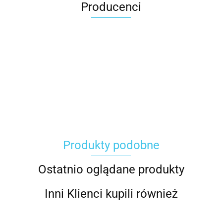
Producenci
Carhartt
Produkty podobne
Gerber
Ostatnio oglądane produkty
Inni Klienci kupili również