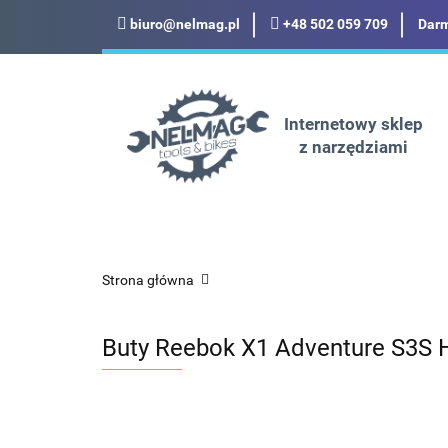
biuro@nelmag.pl
+48 502 059 709
Darm
Motoryzacja
Odz
Militaria
Turysty
Internetowy sklep
z narzędziami
Motoryzacja
Odzież robocza i BHP
Strona główna
Buty Reebok X1 Adventure S3S 