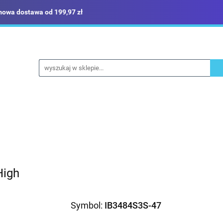
owa dostawa od 199,97 zł
ież robocza i BHP
Narzędzia
Dom i ogród
Bud
ka
Sklep i magazyn
Narzędzia
Dom i ogród
Budownictwo
Militaria
High
Symbol:
IB3484S3S-47