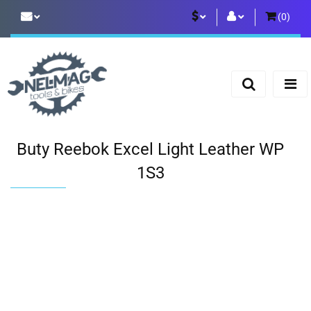
(
0
)
PLN
Zaloguj się
Zarejestruj się
EUR
Dodaj zgłoszenie
Buty Reebok Excel Light Leather WP
1S3