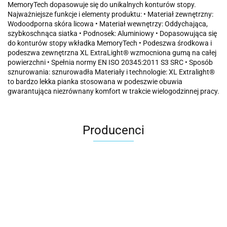
MemoryTech dopasowuje się do unikalnych konturów stopy.
Najważniejsze funkcje i elementy produktu: • Materiał zewnętrzny:
Wodoodporna skóra licowa • Materiał wewnętrzy: Oddychająca,
szybkoschnąca siatka • Podnosek: Aluminiowy • Dopasowująca się
do konturów stopy wkładka MemoryTech • Podeszwa środkowa i
podeszwa zewnętrzna XL ExtraLight® wzmocniona gumą na całej
powierzchni • Spełnia normy EN ISO 20345:2011 S3 SRC • Sposób
sznurowania: sznurowadła Materiały i technologie: XL Extralight®
to bardzo lekka pianka stosowana w podeszwie obuwia
gwarantująca niezrównany komfort w trakcie wielogodzinnej pracy.
Producenci
Carhartt