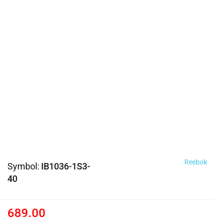
Reebok
Symbol:
IB1036-1S3-
40
689.00