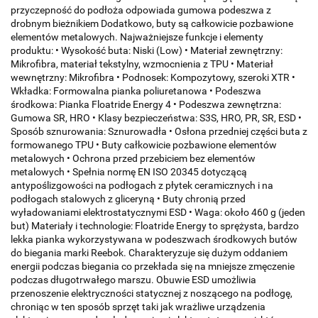
przyczepność do podłoża odpowiada gumowa podeszwa z
drobnym bieżnikiem Dodatkowo, buty są całkowicie pozbawione
elementów metalowych. Najważniejsze funkcje i elementy
produktu: • Wysokość buta: Niski (Low) • Materiał zewnętrzny:
Mikrofibra, materiał tekstylny, wzmocnienia z TPU • Materiał
wewnętrzny: Mikrofibra • Podnosek: Kompozytowy, szeroki XTR •
Wkładka: Formowalna pianka poliuretanowa • Podeszwa
środkowa: Pianka Floatride Energy 4 • Podeszwa zewnętrzna:
Gumowa SR, HRO • Klasy bezpieczeństwa: S3S, HRO, PR, SR, ESD •
Sposób sznurowania: Sznurowadła • Osłona przedniej części buta z
formowanego TPU • Buty całkowicie pozbawione elementów
metalowych • Ochrona przed przebiciem bez elementów
metalowych • Spełnia normę EN ISO 20345 dotyczącą
antypoślizgowości na podłogach z płytek ceramicznych i na
podłogach stalowych z gliceryną • Buty chronią przed
wyładowaniami elektrostatycznymi ESD • Waga: około 460 g (jeden
but) Materiały i technologie: Floatride Energy to sprężysta, bardzo
lekka pianka wykorzystywana w podeszwach środkowych butów
do biegania marki Reebok. Charakteryzuje się dużym oddaniem
energii podczas biegania co przekłada się na mniejsze zmęczenie
podczas długotrwałego marszu. Obuwie ESD umożliwia
przenoszenie elektryczności statycznej z noszącego na podłogę,
chroniąc w ten sposób sprzęt taki jak wrażliwe urządzenia