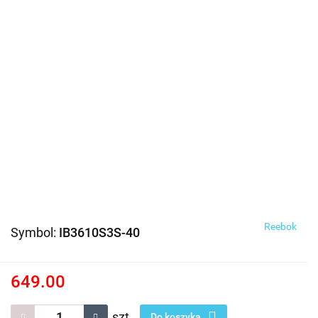
Reebok
Symbol:
IB3610S3S-40
649.00
szt.
Do koszyka