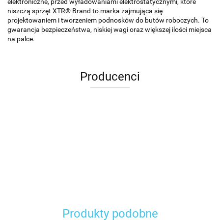
elektroniczne, przed wyładowaniami elektrostatycznymi, które
niszczą sprzęt XTR® Brand to marka zajmująca się
projektowaniem i tworzeniem podnosków do butów roboczych. To
gwarancja bezpieczeństwa, niskiej wagi oraz większej ilości miejsca
na palce.
Producenci
Carhartt
Produkty podobne
Gerber