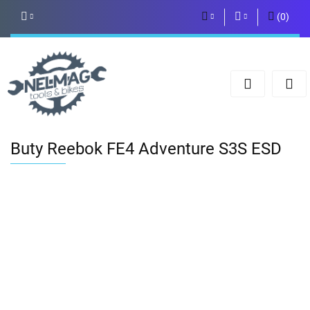
(
0
)
PLN
Zaloguj się
Zarejestruj się
EUR
Dodaj zgłoszenie
Buty Reebok FE4 Adventure S3S ESD