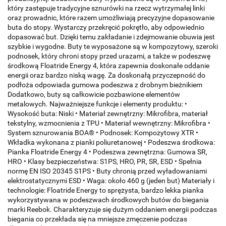
który zastępuje tradycyjne sznurówki na rzecz wytrzymałej linki
oraz prowadnic, które razem umożliwiają precyzyjne dopasowanie
buta do stopy. Wystarczy przekręcić pokrętło, aby odpowiednio
dopasować but. Dzięki temu zakładanie i zdejmowanie obuwia jest
szybkie i wygodne. Buty te wyposażone są w kompozytowy, szeroki
podnosek, który chroni stopy przed urazami, a także w podeszwę
środkową Floatride Energy 4, która zapewnia doskonałe oddanie
energii oraz bardzo niską wagę. Za doskonałą przyczepność do
podłoża odpowiada gumowa podeszwa z drobnym bieżnikiem
Dodatkowo, buty są całkowicie pozbawione elementów
metalowych. Najważniejsze funkcje i elementy produktu: •
Wysokość buta: Niski • Materiał zewnętrzny: Mikrofibra, materiał
tekstylny, wzmocnienia z TPU • Materiał wewnętrzny: Mikrofibra •
System sznurowania BOA® • Podnosek: Kompozytowy XTR •
Wkładka wykonana z pianki poliuretanowej • Podeszwa środkowa:
Pianka Floatride Energy 4 • Podeszwa zewnętrzna: Gumowa SR,
HRO • Klasy bezpieczeństwa: S1PS, HRO, PR, SR, ESD • Spełnia
normę EN ISO 20345 S1PS • Buty chronią przed wyładowaniami
elektrostatycznymi ESD • Waga: około 460 g (jeden but) Materiały i
technologie: Floatride Energy to sprężysta, bardzo lekka pianka
wykorzystywana w podeszwach środkowych butów do biegania
marki Reebok. Charakteryzuje się dużym oddaniem energii podczas
biegania co przekłada się na mniejsze zmęczenie podczas