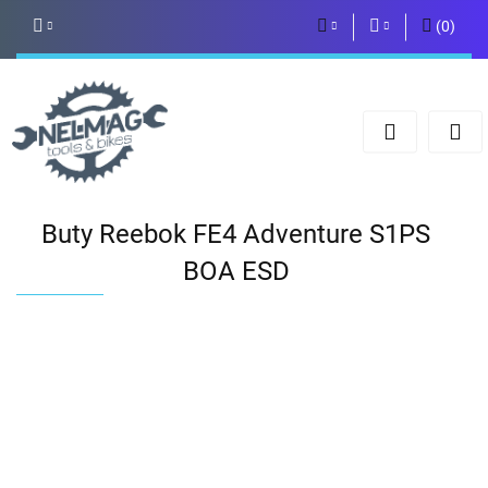
(
0
)
PLN
Zaloguj się
Zarejestruj się
EUR
Dodaj zgłoszenie
Buty Reebok FE4 Adventure S1PS
BOA ESD