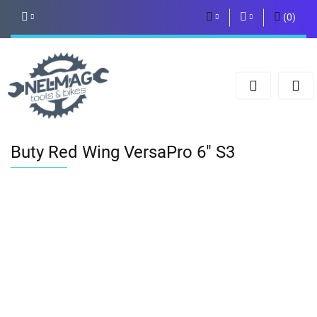
(
0
)
PLN
Zaloguj się
Zarejestruj się
EUR
Dodaj zgłoszenie
Buty Red Wing VersaPro 6" S3