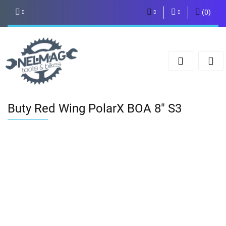
(
0
)
PLN
Zaloguj się
Zarejestruj się
EUR
Dodaj zgłoszenie
Buty Red Wing PolarX BOA 8" S3