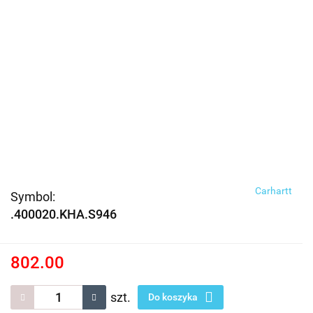
Carhartt
Symbol:
.400020.KHA.S946
802.00
szt.
Do koszyka