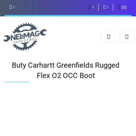
(
0
)
PLN
Zaloguj się
Zarejestruj się
EUR
Dodaj zgłoszenie
Buty Carhartt Greenfields Rugged
Flex O2 OCC Boot