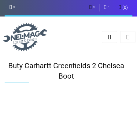
(
0
)
PLN
Zaloguj się
Zarejestruj się
EUR
Dodaj zgłoszenie
Buty Carhartt Greenfields 2 Chelsea
Boot