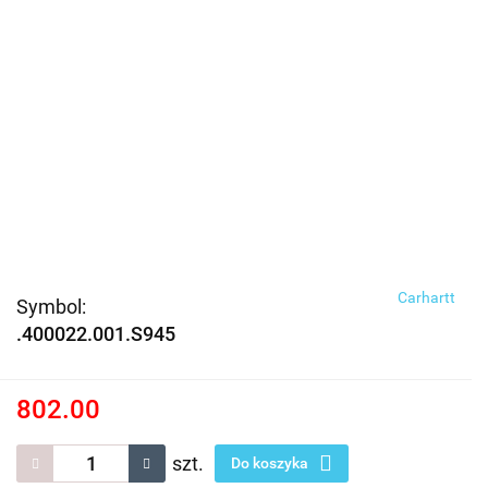
Carhartt
Symbol:
.400022.001.S945
802.00
szt.
Do koszyka