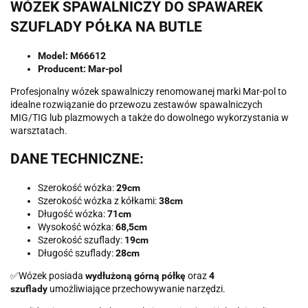
WÓZEK SPAWALNICZY DO SPAWAREK
SZUFLADY PÓŁKA NA BUTLE
Model: M66612
Producent: Mar-pol
Profesjonalny wózek spawalniczy renomowanej marki Mar-pol to
idealne rozwiązanie do przewozu zestawów spawalniczych
MIG/TIG lub plazmowych a także do dowolnego wykorzystania w
warsztatach.
DANE TECHNICZNE:
Szerokość wózka:
29cm
Szerokość wózka z kółkami:
38cm
Długość wózka:
71cm
Wysokość wózka:
68,5cm
Szerokość szuflady:
19cm
Długość szuflady:
28cm
✅Wózek posiada
wydłużoną górną półkę
oraz
4
szuflady
umożliwiające przechowywanie narzędzi.