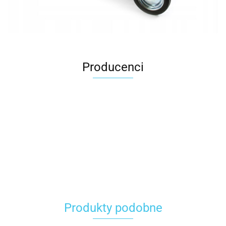
Producenci
Carhartt
Produkty podobne
Gerber