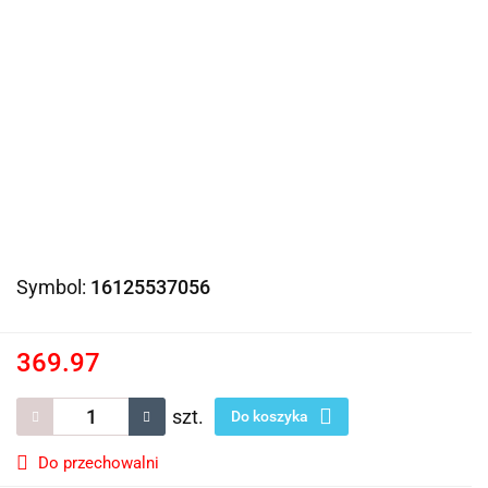
Symbol:
16125537056
369.97
szt.
Do koszyka
Do przechowalni