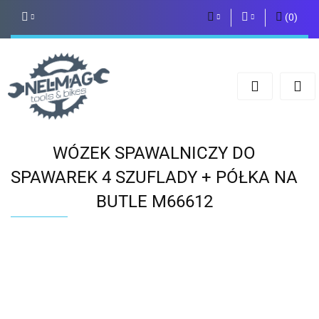
(
0
)
PLN
Zaloguj się
Zarejestruj się
EUR
Dodaj zgłoszenie
WÓZEK SPAWALNICZY DO
SPAWAREK 4 SZUFLADY + PÓŁKA NA
BUTLE M66612