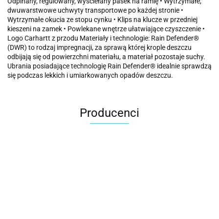
Odpinany, regulowany, wyściełany pasek na ramię • Wytrzymałe,
dwuwarstwowe uchwyty transportowe po każdej stronie •
Wytrzymałe okucia ze stopu cynku • Klips na klucze w przedniej
kieszeni na zamek • Powlekane wnętrze ułatwiające czyszczenie •
Logo Carhartt z przodu Materiały i technologie: Rain Defender®
(DWR) to rodzaj impregnacji, za sprawą której krople deszczu
odbijają się od powierzchni materiału, a materiał pozostaje suchy.
Ubrania posiadające technologię Rain Defender® idealnie sprawdzą
się podczas lekkich i umiarkowanych opadów deszczu.
Producenci
Carhartt