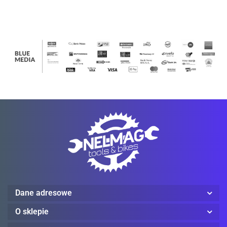
L
Ledlenser
Mechanix Wear
ProJob
Dane adresowe
O sklepie