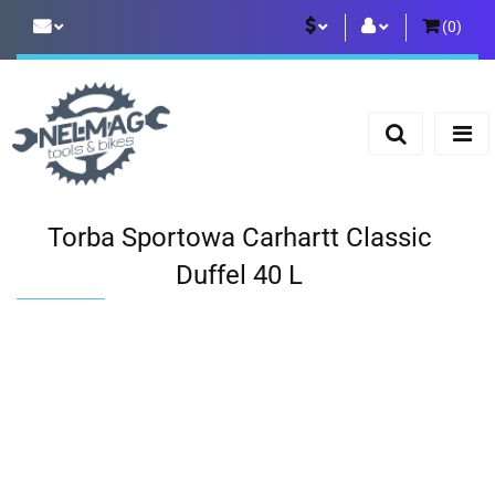
(
0
)
PLN
Zaloguj się
Zarejestruj się
EUR
Dodaj zgłoszenie
Torba Sportowa Carhartt Classic
Duffel 40 L