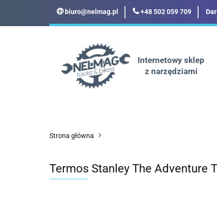
biuro@nelmag.pl
+48 502 059 709
Dar
Motoryzacja
Odz
Militaria
Turyst
Internetowy sklep
z narzędziami
Motoryzacja
Odzież robocza i BHP
Strona główna
Termos Stanley The Adventure T