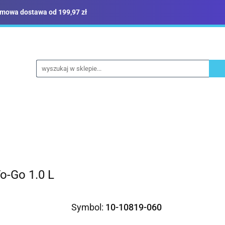
mowa dostawa od 199,97 zł
ież robocza i BHP
Narzędzia
Dom i ogród
B
yka
Sklep i magazyn
Narzędzia
Dom i ogród
Budownictwo
Militari
o-Go 1.0 L
Symbol:
10-10819-060