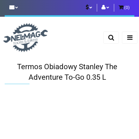
(
0
)
PLN
Zaloguj się
Zarejestruj się
EUR
Dodaj zgłoszenie
Termos Obiadowy Stanley The
Adventure To-Go 0.35 L