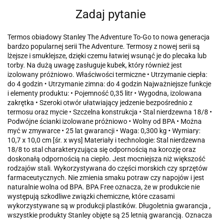
Zadaj pytanie
Termos obiadowy Stanley The Adventure To-Go to nowa generacja
bardzo popularnej serii The Adventure. Termosy z nowej serii są
lżejsze i smuklejsze, dzięki czemu łatwiej wsunąć je do plecaka lub
torby. Na dużą uwagę zasługuje kubek, który również jest
izolowany próżniowo. Właściwości termiczne • Utrzymanie ciepła:
do 4 godzin • Utrzymanie zimna: do 4 godzin Najważniejsze funkcje
i elementy produktu: • Pojemność 0,35 litr • Wygodna, izolowana
zakrętka • Szeroki otwór ułatwiający jedzenie bezpośrednio z
termosu oraz mycie • Szczelna konstrukcja • Stal nierdzewna 18/8 •
Podwójne ścianki izolowane próżniowo • Wolny od BPA • Można
myć w zmywarce • 25 lat gwarancji • Waga: 0,300 kg • Wymiary:
10,7 x 10,0 cm [śr. x wys] Materiały i technologie: Stal nierdzewna
18/8 to stal charakteryzująca się odpornością na korozję oraz
doskonałą odpornością na ciepło. Jest mocniejsza niż większość
rodzajów stali. Wykorzystywana do części morskich czy sprzętów
farmaceutycznych. Nie zmienia smaku potraw czy napojów i jest
naturalnie wolna od BPA. BPA Free oznacza, że w produkcie nie
występują szkodliwe związki chemiczne, które czasami
wykorzystywane są w produkcji plastików. Długoletnia gwarancja ,
wszystkie produkty Stanley objęte są 25 letnią gwarancją. Oznacza