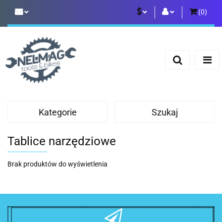
(
0
)
PLN
Zaloguj się
Zarejestruj się
EUR
Dodaj zgłoszenie
Kategorie
Szukaj
Tablice narzędziowe
Brak produktów do wyświetlenia