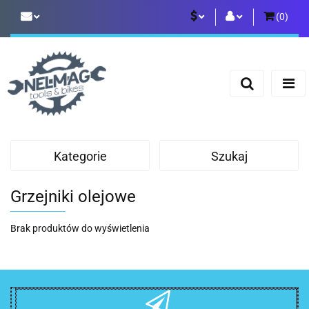
(
0
)
PLN
Zaloguj się
Zarejestruj się
EUR
Dodaj zgłoszenie
Kategorie
Szukaj
Grzejniki olejowe
Brak produktów do wyświetlenia