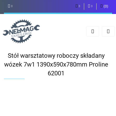
(
0
)
PLN
Zaloguj się
Zarejestruj się
EUR
Dodaj zgłoszenie
Stół warsztatowy roboczy składany
wózek 7w1 1390x590x780mm Proline
62001