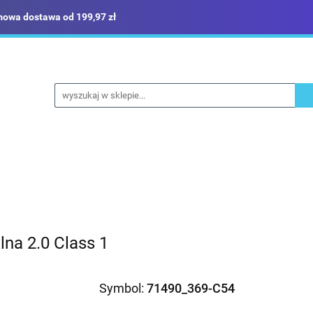
owa dostawa od 199,97 zł
ież robocza i BHP
Narzędzia
Dom i ogród
Bud
ka
Sklep i magazyn
Narzędzia
Dom i ogród
Budownictwo
Militaria
na 2.0 Class 1
Symbol:
71490_369-C54