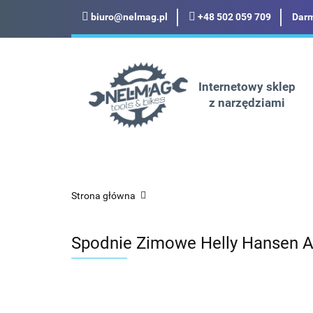
biuro@nelmag.pl
+48 502 059 709
Darm
Motoryzacja
Odz
Militaria
Turysty
Internetowy sklep
z narzędziami
Motoryzacja
Odzież robocza i BHP
Strona główna
Spodnie Zimowe Helly Hansen Al