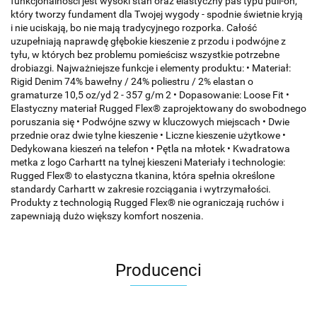
funkcjonalności jest wysoki stan oraz elastyczny pas typu pull-on,
który tworzy fundament dla Twojej wygody - spodnie świetnie kryją
i nie uciskają, bo nie mają tradycyjnego rozporka. Całość
uzupełniają naprawdę głębokie kieszenie z przodu i podwójne z
tyłu, w których bez problemu pomieścisz wszystkie potrzebne
drobiazgi. Najważniejsze funkcje i elementy produktu: • Materiał:
Rigid Denim 74% bawełny / 24% poliestru / 2% elastan o
gramaturze 10,5 oz/yd 2 - 357 g/m 2 • Dopasowanie: Loose Fit •
Elastyczny materiał Rugged Flex® zaprojektowany do swobodnego
poruszania się • Podwójne szwy w kluczowych miejscach • Dwie
przednie oraz dwie tylne kieszenie • Liczne kieszenie użytkowe •
Dedykowana kieszeń na telefon • Pętla na młotek • Kwadratowa
metka z logo Carhartt na tylnej kieszeni Materiały i technologie:
Rugged Flex® to elastyczna tkanina, która spełnia określone
standardy Carhartt w zakresie rozciągania i wytrzymałości.
Produkty z technologią Rugged Flex® nie ograniczają ruchów i
zapewniają dużo większy komfort noszenia.
Producenci