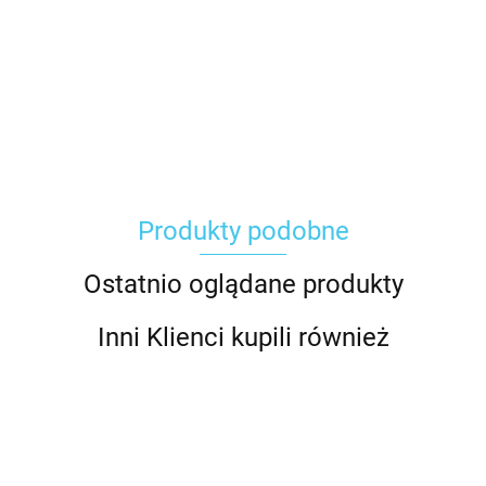
Carhartt
Produkty podobne
Gerber
Ostatnio oglądane produkty
Inni Klienci kupili również
Grippaz