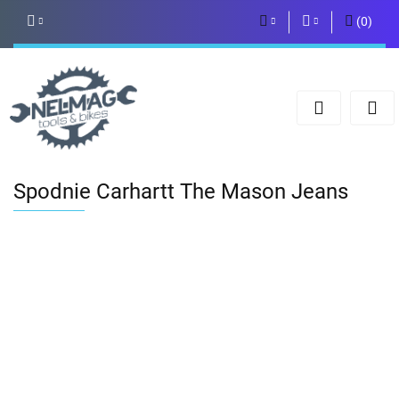
(
0
)
PLN
Zaloguj się
Zarejestruj się
EUR
Dodaj zgłoszenie
Spodnie Carhartt The Mason Jeans