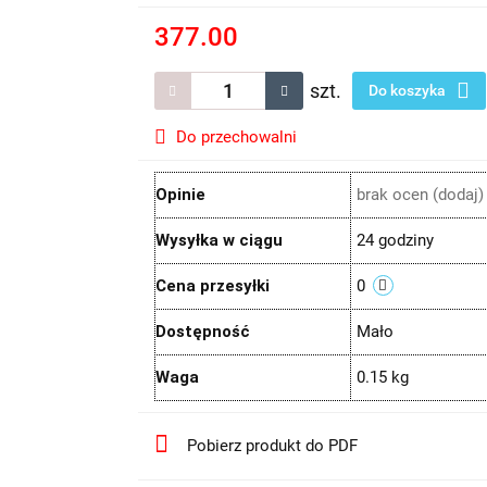
377.00
szt.
Do koszyka
Do przechowalni
Opinie
brak ocen
(dodaj)
Wysyłka w ciągu
24 godziny
Cena przesyłki
0
Dostępność
Mało
Waga
0.15 kg
Pobierz produkt do PDF