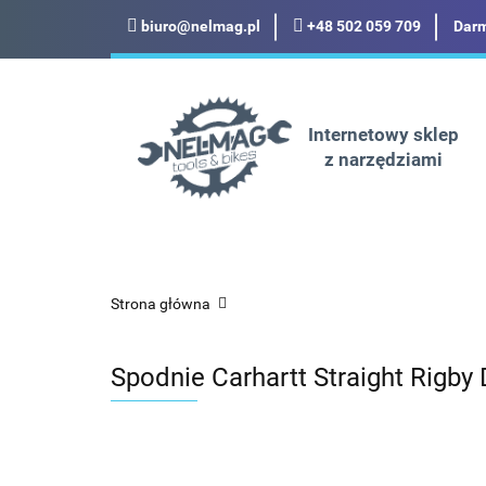
biuro@nelmag.pl
+48 502 059 709
Darm
Motoryzacja
Odz
Militaria
Turysty
Internetowy sklep
z narzędziami
Motoryzacja
Odzież robocza i BHP
Strona główna
Spodnie Carhartt Straight Rigby