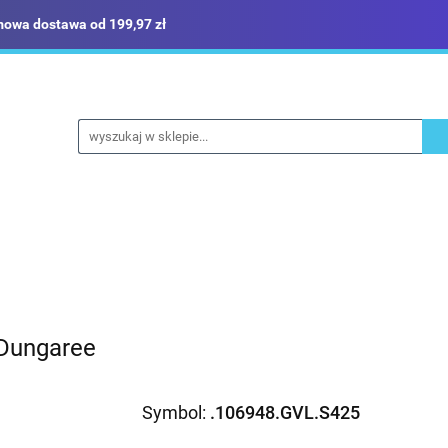
owa dostawa od 199,97 zł
ież robocza i BHP
Narzędzia
Dom i ogród
Bud
ka
Sklep i magazyn
Narzędzia
Dom i ogród
Budownictwo
Militaria
 Dungaree
Symbol:
.106948.GVL.S425