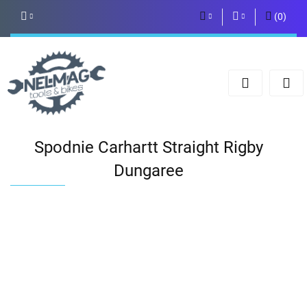
(
0
)
PLN
Zaloguj się
Zarejestruj się
EUR
Dodaj zgłoszenie
Spodnie Carhartt Straight Rigby
Dungaree