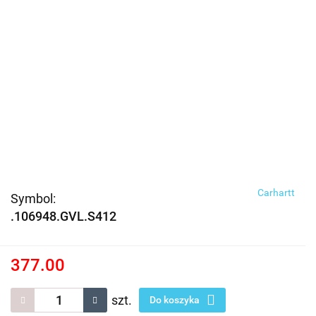
Carhartt
Symbol:
.106948.GVL.S412
377.00
szt.
Do koszyka