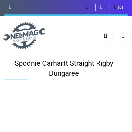
(
0
)
PLN
Zaloguj się
Zarejestruj się
EUR
Dodaj zgłoszenie
Spodnie Carhartt Straight Rigby
Dungaree