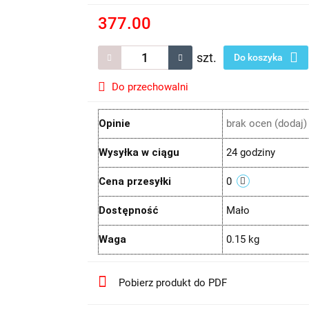
377.00
szt.
Do koszyka
Do przechowalni
Opinie
brak ocen
(dodaj)
Wysyłka w ciągu
24 godziny
Cena przesyłki
0
Dostępność
Mało
Waga
0.15 kg
Pobierz produkt do PDF