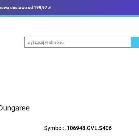
owa dostawa od 199,97 zł
ież robocza i BHP
Narzędzia
Dom i ogród
Bud
ka
Sklep i magazyn
Narzędzia
Dom i ogród
Budownictwo
Militaria
 Dungaree
Symbol:
.106948.GVL.S406