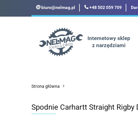
biuro@nelmag.pl
+48 502 059 709
Dar
Motoryzacja
Odz
Militaria
Turyst
Internetowy sklep
z narzędziami
Motoryzacja
Odzież robocza i BHP
Strona główna
Spodnie Carhartt Straight Rigby