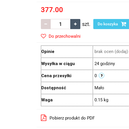
377.00
szt.
Do koszyka
Do przechowalni
Opinie
brak ocen
(dodaj)
Wysyłka w ciągu
24 godziny
Cena przesyłki
0
Dostępność
Mało
Waga
0.15 kg
Pobierz produkt do PDF