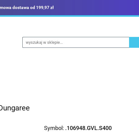
mowa dostawa od 199,97 zł
ież robocza i BHP
Narzędzia
Dom i ogród
B
yka
Sklep i magazyn
Narzędzia
Dom i ogród
Budownictwo
Militari
 Dungaree
Symbol:
.106948.GVL.S400