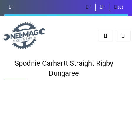
(
0
)
PLN
Zaloguj się
Zarejestruj się
EUR
Dodaj zgłoszenie
Spodnie Carhartt Straight Rigby
Dungaree