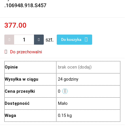
.106948.918.S457
377.00
szt.
Do koszyka
Do przechowalni
Opinie
brak ocen
(dodaj)
Wysyłka w ciągu
24 godziny
Cena przesyłki
0
Dostępność
Mało
Waga
0.15 kg