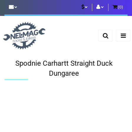
(
0
)
PLN
Zaloguj się
Zarejestruj się
EUR
Dodaj zgłoszenie
Spodnie Carhartt Straight Duck
Dungaree