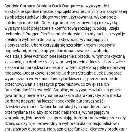
Spodnie Carhartt Straight Duck Dungaree to wytrzymałe i
elastyczne spodnie męskie, zaprojektowane z myślą o maksymalnej
swobodzie ruchów i długotrwałym użytkowaniu. Wykonane z
solidnego materiału Duck o gramaturze zapewniają niezwykłą
wytrzymałość połączoną z komfortową rozciągliwością. Dzięki
technologii Rugged Flex™ spodnie ułatwiają każdy ruch, co czyni je
idealnym wyborem do pracy i aktywności wymagających
elastyczności. Charakteryzują się szerokim krojem i prostymi
nogawkami, oferując optymalne dopasowanie i swobodę.
Posiadają dwie wzmocnione kieszenie z przodu, w tym praktyczną
kieszonkę na drobne rzeczy w prawej przedniej kieszeni, oraz wiele
kieszeni na narzędzia i akcesoria, w tym użyteczną pętlę na prawej
nogawce. Dodatkowo, spodnie Carhartt Straight Duck Dungaree
wyposażono we wzmocnione tylne kieszenie, przeznaczone do
przechowywania cięższych przedmiotów, co zwiększa ich
funkcjonalność i trwałość. Stabilne, naszywane szlufki na pasek
gwarantują pewne trzymanie paska, a charakterystyczna metka
Carhartt naszyta na kieszeni podkreśla autentyczność i
dziedzictwo marki. Całość konstrukcji tych spodni została
przemyślana tak, aby sprostać najbardziej wymagającym
warunkom, jednocześnie zapewniając komfort noszenia przez cały
dzień, co czyni je niezawodnym wyborem dla profesjonalistów i
entuzjastów outdooru. Najważniejsze funkcje i elementy produktu: •