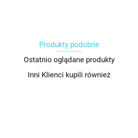
Carhartt
Produkty podobne
Gerber
Ostatnio oglądane produkty
Inni Klienci kupili również
Grippaz
B01
B01
B01
B01
B01
B01
B01
DOUBLE-
DOUBLE-
DOUBLE-
DOUBLE-
DOUBLE-
DOUBLE-
DOUBL