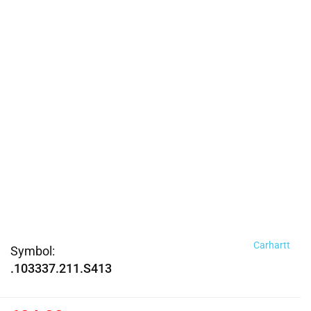
Carhartt
Symbol:
.103337.211.S413