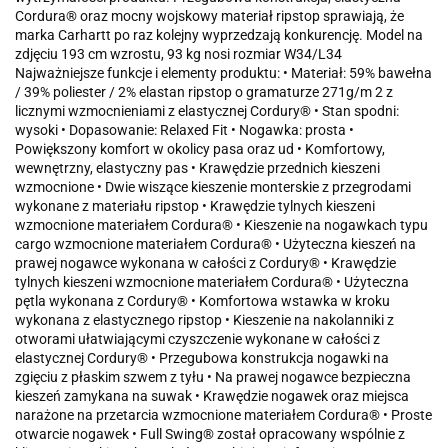
Cordura® oraz mocny wojskowy materiał ripstop sprawiają, że
marka Carhartt po raz kolejny wyprzedzają konkurencję. Model na
zdjęciu 193 cm wzrostu, 93 kg nosi rozmiar W34/L34
Najważniejsze funkcje i elementy produktu: • Materiał: 59% bawełna
/ 39% poliester / 2% elastan ripstop o gramaturze 271g/m 2 z
licznymi wzmocnieniami z elastycznej Cordury® • Stan spodni:
wysoki • Dopasowanie: Relaxed Fit • Nogawka: prosta •
Powiększony komfort w okolicy pasa oraz ud • Komfortowy,
wewnętrzny, elastyczny pas • Krawędzie przednich kieszeni
wzmocnione • Dwie wiszące kieszenie monterskie z przegrodami
wykonane z materiału ripstop • Krawędzie tylnych kieszeni
wzmocnione materiałem Cordura® • Kieszenie na nogawkach typu
cargo wzmocnione materiałem Cordura® • Użyteczna kieszeń na
prawej nogawce wykonana w całości z Cordury® • Krawędzie
tylnych kieszeni wzmocnione materiałem Cordura® • Użyteczna
pętla wykonana z Cordury® • Komfortowa wstawka w kroku
wykonana z elastycznego ripstop • Kieszenie na nakolanniki z
otworami ułatwiającymi czyszczenie wykonane w całości z
elastycznej Cordury® • Przegubowa konstrukcja nogawki na
zgięciu z płaskim szwem z tyłu • Na prawej nogawce bezpieczna
kieszeń zamykana na suwak • Krawędzie nogawek oraz miejsca
narażone na przetarcia wzmocnione materiałem Cordura® • Proste
otwarcie nogawek • Full Swing® został opracowany wspólnie z