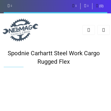
(
0
)
PLN
Zaloguj się
Zarejestruj się
EUR
Dodaj zgłoszenie
Spodnie Carhartt Steel Work Cargo
Rugged Flex