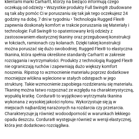
klientami marki Carhartt, którzy na bieżąco informują czego
oczekują od odzieży • Wszystkie produkty Full Swing® zbudowane
są tak aby pomóc Ci w poruszaniu się tak jak tego oczekujesz 24
godziny na dobę, 7 dni w tygodniu • Technologia Rugged Flex®
zapewnia doskonały komfort w trakcie poruszania się Materiały i
technologie: Full Swing® to opatentowany krój odzieży z
zastosowaniem elastycznej tkaniny oraz przegubowej konstrukcji
w łokciach, ramionach czy kolanach. Dzięki takiej konstrukcji
można poruszać się dużo swobodniej. Rugged Flex® to elastyczna
tkanina, która spełnia określone standardy Carhartt w zakresie
rozciągania i wytrzymałości. Produkty z technologią Rugged Flex®
nie ograniczają ruchów i zapewniają dużo większy komfort
noszenia. Ripstop to wzmocnienie materiału poprzez dodatkowe
mocniejsze włókna wplecione w stałych odstępach w jego
strukturę. Takie wzmocnienie zapobiega rozdzieraniu się materiału.
Tkaninę można łatwo rozpoznać ze względu na charakterystyczną,
wypukłą kratkę. Cordura® to wyjątkowo wytrzymała tkanina
wykonana z wysokiej jakości nylonu. Wykorzystuje się ją w
miejscach najbardziej narażonych na rozdarcia czy przetarcia.
Charakteryzuje ją również wodoodporność w warunkach lekkiego
opadu deszczu. Cordura® występuje również w wersji elastycznej,
która jest dodatkowo rozciągliwa.