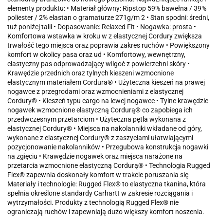
elementy produktu: • Materiał główny: Ripstop 59% bawełna / 39%
poliester / 2% elastan o gramaturze 271g/m 2 • Stan spodni: średni,
tuż poniżej talii • Dopasowanie: Relaxed Fit • Nogawka: prosta •
Komfortowa wstawka w kroku w z elastycznej Cordury zwiększa
trwałość tego miejsca oraz poprawia zakres ruchów • Powiększony
komfort w okolicy pasa oraz ud • Komfortowy, wewnętrzny,
elastyczny pas odprowadzający wilgoć z powierzchni skóry •
Krawędzie przednich oraz tylnych kieszeni wzmocnione
elastycznym materiałem Cordura® • Użyteczna kieszeń na prawej
nogawce z przegrodami oraz wzmocnieniami z elastycznej
Cordury® • Kieszeń typu cargo na lewej nogawce • Tylne krawędzie
nogawek wzmocnione elastyczną Cordurą® co zapobiega ich
przedwczesnym przetarciom • Użyteczna pętla wykonana z
elastycznej Cordury® • Miejsca na nakolanniki wkładane od góry,
wykonane z elastycznej Cordury® z zaszyciami ułatwiającymi
pozycjonowanie nakolanników • Przegubowa konstrukcja nogawki
na zgięciu • Krawędzie nogawek oraz miejsca narażone na
przetarcia wzmocnione elastyczną Cordurą® • Technologia Rugged
Flex® zapewnia doskonały komfort w trakcie poruszania się
Materiały i technologie: Rugged Flex® to elastyczna tkanina, która
spełnia określone standardy Carhartt w zakresie rozciągania i
wytrzymałości. Produkty z technologią Rugged Flex® nie
ograniczają ruchów i zapewniają dużo większy komfort noszenia.