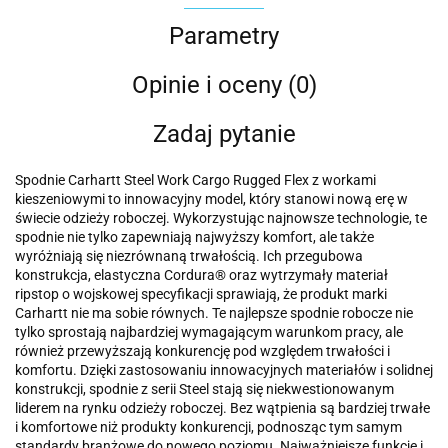
Parametry
Opinie i oceny (0)
Zadaj pytanie
Spodnie Carhartt Steel Work Cargo Rugged Flex z workami
kieszeniowymi to innowacyjny model, który stanowi nową erę w
świecie odzieży roboczej. Wykorzystując najnowsze technologie, te
spodnie nie tylko zapewniają najwyższy komfort, ale także
wyróżniają się niezrównaną trwałością. Ich przegubowa
konstrukcja, elastyczna Cordura® oraz wytrzymały materiał
ripstop o wojskowej specyfikacji sprawiają, że produkt marki
Carhartt nie ma sobie równych. Te najlepsze spodnie robocze nie
tylko sprostają najbardziej wymagającym warunkom pracy, ale
również przewyższają konkurencję pod względem trwałości i
komfortu. Dzięki zastosowaniu innowacyjnych materiałów i solidnej
konstrukcji, spodnie z serii Steel stają się niekwestionowanym
liderem na rynku odzieży roboczej. Bez wątpienia są bardziej trwałe
i komfortowe niż produkty konkurencji, podnosząc tym samym
standardy branżowe do nowego poziomu. Najważniejsze funkcje i