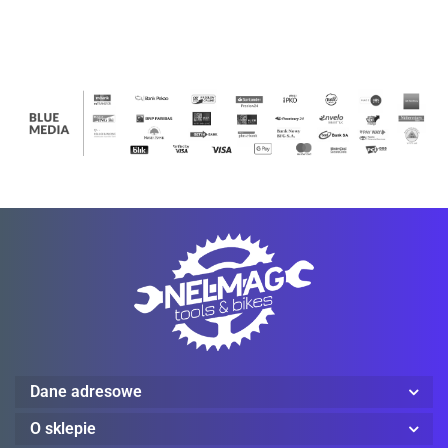
PANT
PANT
PANT
PANT
PANT
PANT
PANT
Ledlenser
Mechanix Wear
Dane adresowe
ProJob
O sklepie