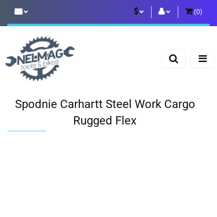
(
0
)
PLN
Zaloguj się
Zarejestruj się
EUR
Dodaj zgłoszenie
Spodnie Carhartt Steel Work Cargo
Rugged Flex