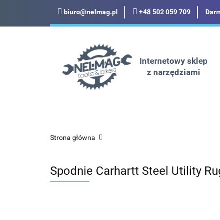
biuro@nelmag.pl
+48 502 059 709
Darm
Motoryzacja
Odz
Militaria
Turysty
Internetowy sklep
z narzędziami
Motoryzacja
Odzież robocza i BHP
Strona główna
Spodnie Carhartt Steel Utility R