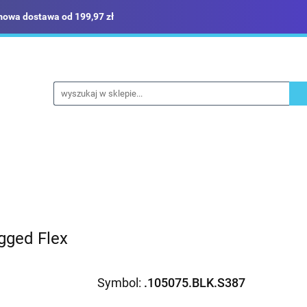
owa dostawa od 199,97 zł
ież robocza i BHP
Narzędzia
Dom i ogród
Bud
ka
Sklep i magazyn
Narzędzia
Dom i ogród
Budownictwo
Militaria
ugged Flex
Symbol:
.105075.BLK.S387