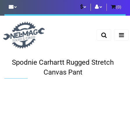
(
0
)
PLN
Zaloguj się
Zarejestruj się
EUR
Dodaj zgłoszenie
Spodnie Carhartt Rugged Stretch
Canvas Pant