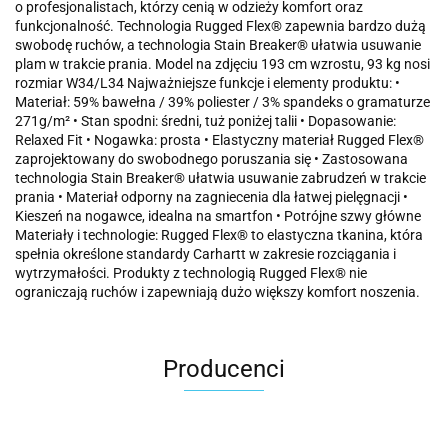
o profesjonalistach, którzy cenią w odzieży komfort oraz
funkcjonalność. Technologia Rugged Flex® zapewnia bardzo dużą
swobodę ruchów, a technologia Stain Breaker® ułatwia usuwanie
plam w trakcie prania. Model na zdjęciu 193 cm wzrostu, 93 kg nosi
rozmiar W34/L34 Najważniejsze funkcje i elementy produktu: •
Materiał: 59% bawełna / 39% poliester / 3% spandeks o gramaturze
271g/m² • Stan spodni: średni, tuż poniżej talii • Dopasowanie:
Relaxed Fit • Nogawka: prosta • Elastyczny materiał Rugged Flex®
zaprojektowany do swobodnego poruszania się • Zastosowana
technologia Stain Breaker® ułatwia usuwanie zabrudzeń w trakcie
prania • Materiał odporny na zagniecenia dla łatwej pielęgnacji •
Kieszeń na nogawce, idealna na smartfon • Potrójne szwy główne
Materiały i technologie: Rugged Flex® to elastyczna tkanina, która
spełnia określone standardy Carhartt w zakresie rozciągania i
wytrzymałości. Produkty z technologią Rugged Flex® nie
ograniczają ruchów i zapewniają dużo większy komfort noszenia.
Producenci