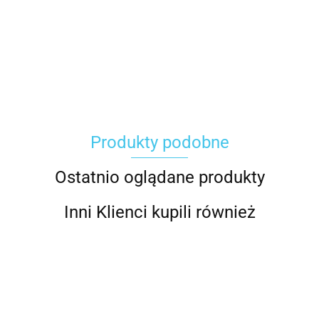
Carhartt
Produkty podobne
Gerber
Ostatnio oglądane produkty
Inni Klienci kupili również
Grippaz