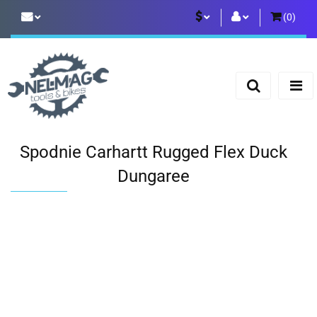
(
0
)
PLN
Zaloguj się
Zarejestruj się
EUR
Dodaj zgłoszenie
Spodnie Carhartt Rugged Flex Duck
Dungaree