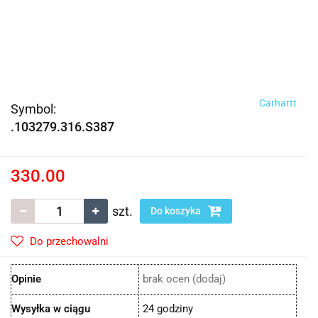
Carhartt
Symbol:
.103279.316.S387
330.00
szt.
Do koszyka
Do przechowalni
Opinie
brak ocen
(dodaj)
Wysyłka w ciągu
24 godziny