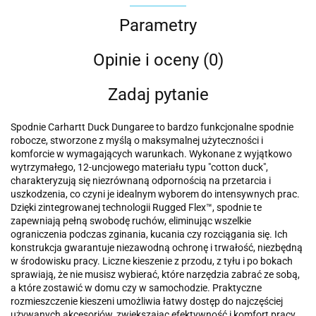
Parametry
Opinie i oceny (0)
Zadaj pytanie
Spodnie Carhartt Duck Dungaree to bardzo funkcjonalne spodnie
robocze, stworzone z myślą o maksymalnej użyteczności i
komforcie w wymagających warunkach. Wykonane z wyjątkowo
wytrzymałego, 12-uncjowego materiału typu "cotton duck",
charakteryzują się niezrównaną odpornością na przetarcia i
uszkodzenia, co czyni je idealnym wyborem do intensywnych prac.
Dzięki zintegrowanej technologii Rugged Flex™, spodnie te
zapewniają pełną swobodę ruchów, eliminując wszelkie
ograniczenia podczas zginania, kucania czy rozciągania się. Ich
konstrukcja gwarantuje niezawodną ochronę i trwałość, niezbędną
w środowisku pracy. Liczne kieszenie z przodu, z tyłu i po bokach
sprawiają, że nie musisz wybierać, które narzędzia zabrać ze sobą,
a które zostawić w domu czy w samochodzie. Praktyczne
rozmieszczenie kieszeni umożliwia łatwy dostęp do najczęściej
używanych akcesoriów, zwiększając efektywność i komfort pracy.