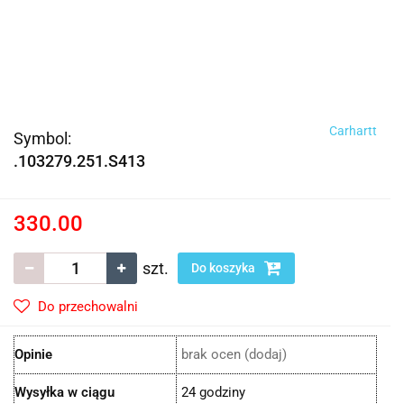
Carhartt
Symbol:
.103279.251.S413
330.00
szt.
Do koszyka
Do przechowalni
Opinie
brak ocen
(dodaj)
Wysyłka w ciągu
24 godziny