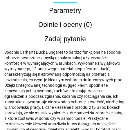
Parametry
Opinie i oceny (0)
Zadaj pytanie
Spodnie Carhartt Duck Dungaree to bardzo funkcjonalne spodnie
robocze, stworzone z myślą o maksymalnej użyteczności i
komforcie w wymagających warunkach. Wykonane z wyjątkowo
wytrzymałego, 12-uncjowego materiału typu "cotton duck",
charakteryzują się niezrównaną odpornością na przetarcia i
uszkodzenia, co czyni je idealnym wyborem do intensywnych prac.
Dzięki zintegrowanej technologii Rugged Flex™, spodnie te
zapewniają pełną swobodę ruchów, eliminując wszelkie
ograniczenia podczas zginania, kucania czy rozciągania się. Ich
konstrukcja gwarantuje niezawodną ochronę i trwałość, niezbędną
w środowisku pracy. Liczne kieszenie z przodu, z tyłu i po bokach
sprawiają, że nie musisz wybierać, które narzędzia zabrać ze sobą,
a które zostawić w domu czy w samochodzie. Praktyczne
rozmieszczenie kieszeni umożliwia łatwy dostęp do najczęściej
używanych akcesoriów, zwiększając efektywność i komfort pracy.