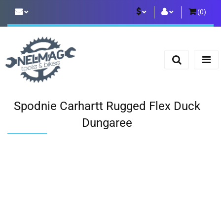
(
0
)
PLN
Zaloguj się
Zarejestruj się
EUR
Dodaj zgłoszenie
Spodnie Carhartt Rugged Flex Duck
Dungaree